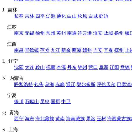
J 吉林
长春
吉林
四平
辽源
通化
白山
松原
白城
延边
江苏
南京
无锡
徐州
常州
苏州
南通
连云港
淮安
盐城
扬州
镇
江西
南昌
景德镇
萍乡
九江
新余
鹰潭
赣州
吉安
宜春
抚州
上
L 辽宁
沈阳
大连
鞍山
抚顺
本溪
丹东
锦州
营口
阜新
辽阳
盘锦
N 内蒙古
呼和浩特
包头
乌海
赤峰
通辽
鄂尔多斯
呼伦贝尔
巴彦淖
宁夏
银川
石嘴山
吴忠
固原
中卫
Q 青海
西宁
海东
海北藏族
黄南
海南藏族
果洛
玉树
海西蒙古族
S 上海