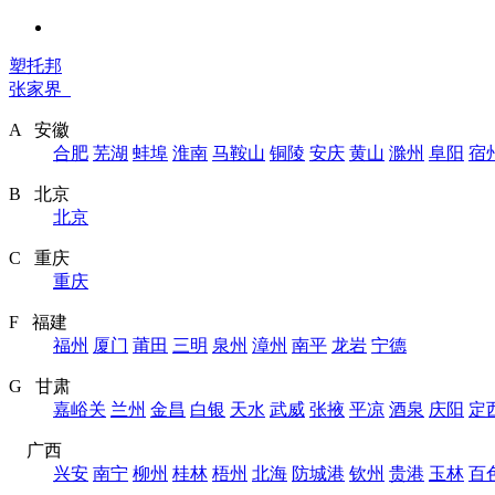
塑托邦
张家界
A 安徽
合肥
芜湖
蚌埠
淮南
马鞍山
铜陵
安庆
黄山
滁州
阜阳
宿
B 北京
北京
C 重庆
重庆
F 福建
福州
厦门
莆田
三明
泉州
漳州
南平
龙岩
宁德
G 甘肃
嘉峪关
兰州
金昌
白银
天水
武威
张掖
平凉
酒泉
庆阳
定
广西
兴安
南宁
柳州
桂林
梧州
北海
防城港
钦州
贵港
玉林
百