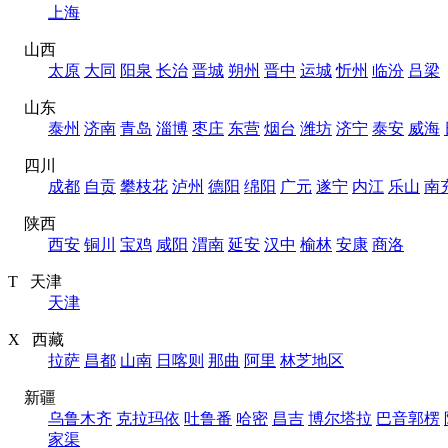
上海
山西
太原
大同
阳泉
长治
晋城
朔州
晋中
运城
忻州
临汾
吕梁
山东
泰州
济南
青岛
淄博
枣庄
东营
烟台
潍坊
济宁
泰安
威海
四川
成都
自贡
攀枝花
泸州
德阳
绵阳
广元
遂宁
内江
乐山
南
陕西
西安
铜川
宝鸡
咸阳
渭南
延安
汉中
榆林
安康
商洛
T 天津
天津
X 西藏
拉萨
昌都
山南
日喀则
那曲
阿里
林芝地区
新疆
乌鲁木齐
克拉玛依
吐鲁番
哈密
昌吉
博尔塔拉
巴音郭楞
家渠