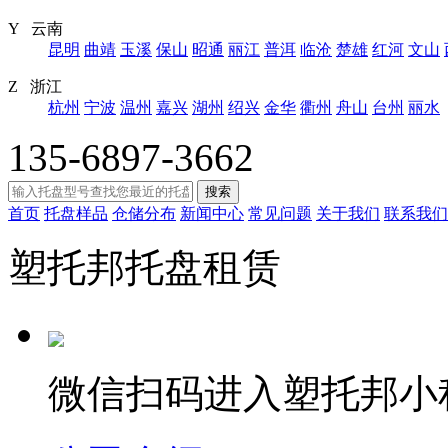
Y 云南
昆明
曲靖
玉溪
保山
昭通
丽江
普洱
临沧
楚雄
红河
文山
Z 浙江
杭州
宁波
温州
嘉兴
湖州
绍兴
金华
衢州
舟山
台州
丽水
135-6897-3662
搜索
首页
托盘样品
仓储分布
新闻中心
常见问题
关于我们
联系我们
塑托邦托盘租赁
微信扫码进入塑托邦小