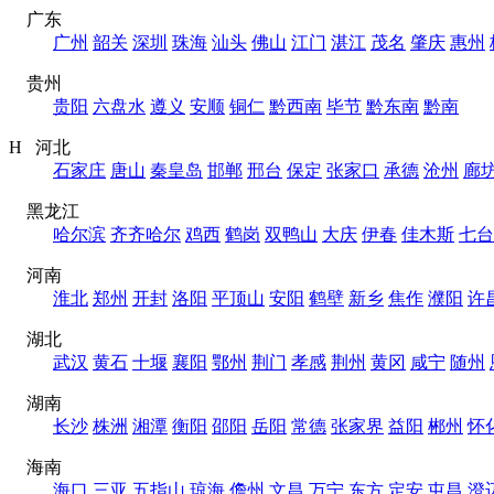
广东
广州
韶关
深圳
珠海
汕头
佛山
江门
湛江
茂名
肇庆
惠州
贵州
贵阳
六盘水
遵义
安顺
铜仁
黔西南
毕节
黔东南
黔南
H 河北
石家庄
唐山
秦皇岛
邯郸
邢台
保定
张家口
承德
沧州
廊
黑龙江
哈尔滨
齐齐哈尔
鸡西
鹤岗
双鸭山
大庆
伊春
佳木斯
七台
河南
淮北
郑州
开封
洛阳
平顶山
安阳
鹤壁
新乡
焦作
濮阳
许
湖北
武汉
黄石
十堰
襄阳
鄂州
荆门
孝感
荆州
黄冈
咸宁
随州
湖南
长沙
株洲
湘潭
衡阳
邵阳
岳阳
常德
张家界
益阳
郴州
怀
海南
海口
三亚
五指山
琼海
儋州
文昌
万宁
东方
定安
屯昌
澄