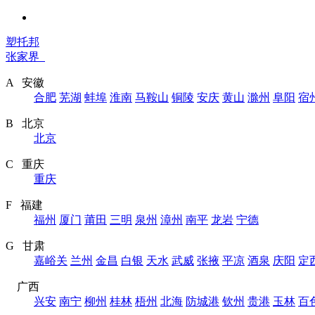
塑托邦
张家界
A 安徽
合肥
芜湖
蚌埠
淮南
马鞍山
铜陵
安庆
黄山
滁州
阜阳
宿
B 北京
北京
C 重庆
重庆
F 福建
福州
厦门
莆田
三明
泉州
漳州
南平
龙岩
宁德
G 甘肃
嘉峪关
兰州
金昌
白银
天水
武威
张掖
平凉
酒泉
庆阳
定
广西
兴安
南宁
柳州
桂林
梧州
北海
防城港
钦州
贵港
玉林
百