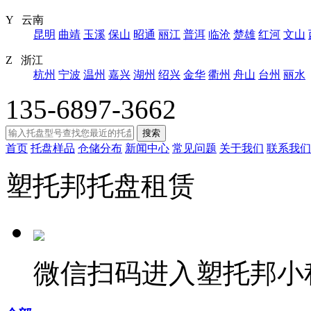
Y 云南
昆明
曲靖
玉溪
保山
昭通
丽江
普洱
临沧
楚雄
红河
文山
Z 浙江
杭州
宁波
温州
嘉兴
湖州
绍兴
金华
衢州
舟山
台州
丽水
135-6897-3662
搜索
首页
托盘样品
仓储分布
新闻中心
常见问题
关于我们
联系我们
塑托邦托盘租赁
微信扫码进入塑托邦小