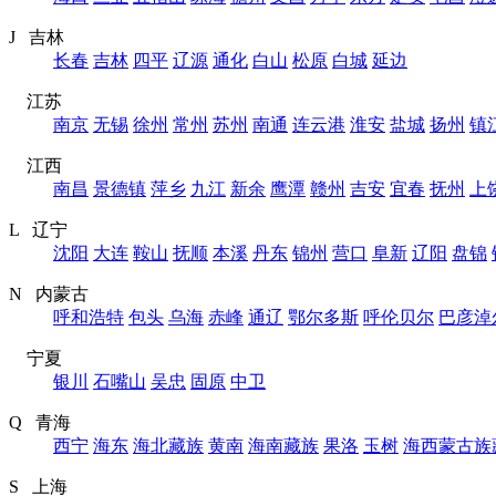
J 吉林
长春
吉林
四平
辽源
通化
白山
松原
白城
延边
江苏
南京
无锡
徐州
常州
苏州
南通
连云港
淮安
盐城
扬州
镇
江西
南昌
景德镇
萍乡
九江
新余
鹰潭
赣州
吉安
宜春
抚州
上
L 辽宁
沈阳
大连
鞍山
抚顺
本溪
丹东
锦州
营口
阜新
辽阳
盘锦
N 内蒙古
呼和浩特
包头
乌海
赤峰
通辽
鄂尔多斯
呼伦贝尔
巴彦淖
宁夏
银川
石嘴山
吴忠
固原
中卫
Q 青海
西宁
海东
海北藏族
黄南
海南藏族
果洛
玉树
海西蒙古族
S 上海