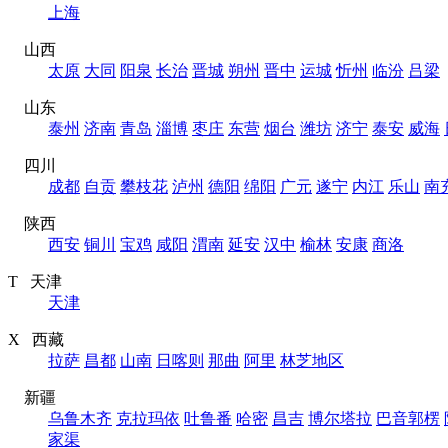
上海
山西
太原
大同
阳泉
长治
晋城
朔州
晋中
运城
忻州
临汾
吕梁
山东
泰州
济南
青岛
淄博
枣庄
东营
烟台
潍坊
济宁
泰安
威海
四川
成都
自贡
攀枝花
泸州
德阳
绵阳
广元
遂宁
内江
乐山
南
陕西
西安
铜川
宝鸡
咸阳
渭南
延安
汉中
榆林
安康
商洛
T 天津
天津
X 西藏
拉萨
昌都
山南
日喀则
那曲
阿里
林芝地区
新疆
乌鲁木齐
克拉玛依
吐鲁番
哈密
昌吉
博尔塔拉
巴音郭楞
家渠