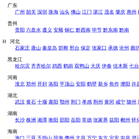
广东
广州
韶关
深圳
珠海
汕头
佛山
江门
湛江
茂名
肇庆
惠州
贵州
贵阳
六盘水
遵义
安顺
铜仁
黔西南
毕节
黔东南
黔南
H 河北
石家庄
唐山
秦皇岛
邯郸
邢台
保定
张家口
承德
沧州
廊
黑龙江
哈尔滨
齐齐哈尔
鸡西
鹤岗
双鸭山
大庆
伊春
佳木斯
七台
河南
淮北
郑州
开封
洛阳
平顶山
安阳
鹤壁
新乡
焦作
濮阳
许
湖北
武汉
黄石
十堰
襄阳
鄂州
荆门
孝感
荆州
黄冈
咸宁
随州
湖南
长沙
株洲
湘潭
衡阳
邵阳
岳阳
常德
张家界
益阳
郴州
怀
海南
海口
三亚
五指山
琼海
儋州
文昌
万宁
东方
定安
屯昌
澄