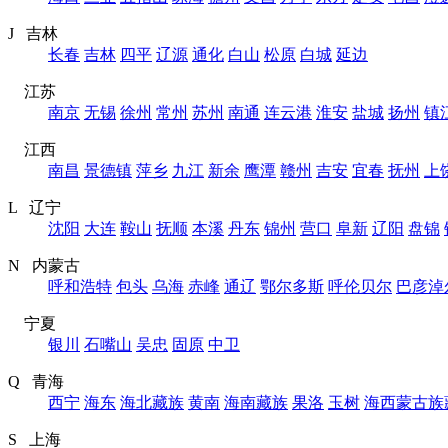
J 吉林
长春
吉林
四平
辽源
通化
白山
松原
白城
延边
江苏
南京
无锡
徐州
常州
苏州
南通
连云港
淮安
盐城
扬州
镇
江西
南昌
景德镇
萍乡
九江
新余
鹰潭
赣州
吉安
宜春
抚州
上
L 辽宁
沈阳
大连
鞍山
抚顺
本溪
丹东
锦州
营口
阜新
辽阳
盘锦
N 内蒙古
呼和浩特
包头
乌海
赤峰
通辽
鄂尔多斯
呼伦贝尔
巴彦淖
宁夏
银川
石嘴山
吴忠
固原
中卫
Q 青海
西宁
海东
海北藏族
黄南
海南藏族
果洛
玉树
海西蒙古族
S 上海