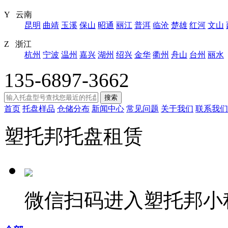
Y 云南
昆明
曲靖
玉溪
保山
昭通
丽江
普洱
临沧
楚雄
红河
文山
Z 浙江
杭州
宁波
温州
嘉兴
湖州
绍兴
金华
衢州
舟山
台州
丽水
135-6897-3662
搜索
首页
托盘样品
仓储分布
新闻中心
常见问题
关于我们
联系我们
塑托邦托盘租赁
微信扫码进入塑托邦小