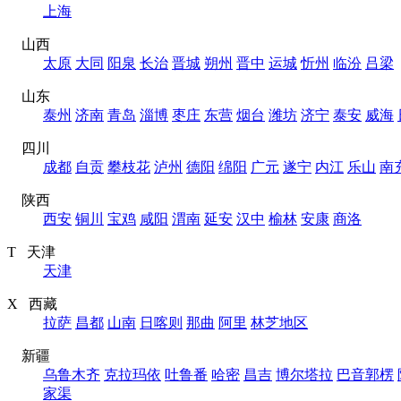
上海
山西
太原
大同
阳泉
长治
晋城
朔州
晋中
运城
忻州
临汾
吕梁
山东
泰州
济南
青岛
淄博
枣庄
东营
烟台
潍坊
济宁
泰安
威海
四川
成都
自贡
攀枝花
泸州
德阳
绵阳
广元
遂宁
内江
乐山
南
陕西
西安
铜川
宝鸡
咸阳
渭南
延安
汉中
榆林
安康
商洛
T 天津
天津
X 西藏
拉萨
昌都
山南
日喀则
那曲
阿里
林芝地区
新疆
乌鲁木齐
克拉玛依
吐鲁番
哈密
昌吉
博尔塔拉
巴音郭楞
家渠