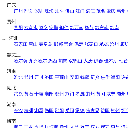
广东
广州
韶关
深圳
珠海
汕头
佛山
江门
湛江
茂名
肇庆
惠州
贵州
贵阳
六盘水
遵义
安顺
铜仁
黔西南
毕节
黔东南
黔南
H 河北
石家庄
唐山
秦皇岛
邯郸
邢台
保定
张家口
承德
沧州
廊
黑龙江
哈尔滨
齐齐哈尔
鸡西
鹤岗
双鸭山
大庆
伊春
佳木斯
七台
河南
淮北
郑州
开封
洛阳
平顶山
安阳
鹤壁
新乡
焦作
濮阳
许
湖北
武汉
黄石
十堰
襄阳
鄂州
荆门
孝感
荆州
黄冈
咸宁
随州
湖南
长沙
株洲
湘潭
衡阳
邵阳
岳阳
常德
张家界
益阳
郴州
怀
海南
海口
三亚
五指山
琼海
儋州
文昌
万宁
东方
定安
屯昌
澄