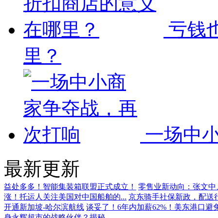
亏钱
里？
一场中
最新更新
益处多多！智能集装箱联盟正式成立！
零售业新动向：张文中、
涨！托运人关注美国对中国船舶的...
京东骑手社保新政，配送
开通新加坡-哈尔滨航线
谈妥了！6年内加薪62%！美东港口避
身永辉超市的战略伙伴？揭秘...