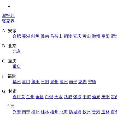
塑托邦
张家界
A 安徽
合肥
芜湖
蚌埠
淮南
马鞍山
铜陵
安庆
黄山
滁州
阜阳
宿
B 北京
北京
C 重庆
重庆
F 福建
福州
厦门
莆田
三明
泉州
漳州
南平
龙岩
宁德
G 甘肃
嘉峪关
兰州
金昌
白银
天水
武威
张掖
平凉
酒泉
庆阳
定
广西
兴安
南宁
柳州
桂林
梧州
北海
防城港
钦州
贵港
玉林
百